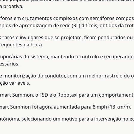
 proativa.
áforos em cruzamentos complexos com semáforos compost
s de aprendizagem de rede (RL) difíceis, obtidos da frota
 raros e invulgares que se projetam, ficam pendurados ou se
requentes na frota.
emporárias do sistema, mantendo o controlo e recuperand
essários.
de monitorização do condutor, com um melhor rastreio do o
ão variáveis.
 Smart Summon, o FSD e o Robotaxi para um comportamento m
Smart Summon foi agora aumentada para 8 mph (13 km/h).
autónoma, selecionando um motivo para a intervenção no ec