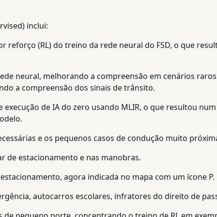
vised) inclui:
or reforço (RL) do treino da rede neural do FSD, o que re
 rede neural, melhorando a compreensão em cenários raros e
do a compreensão dos sinais de trânsito.
de execução de IA do zero usando MLIR, o que resultou nu
odelo.
cessárias e os pequenos casos de condução muito próxima 
gar de estacionamento e nas manobras.
do estacionamento, agora indicada no mapa com um ícone P.
ergência, autocarros escolares, infratores do direito de p
 de pequeno porte, concentrando o treino de RL em exem