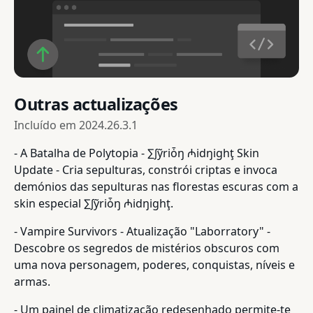
Outras actualizações
Incluído em
2024.26.3.1
- A Batalha de Polytopia - ∑∫ỹriȱŋ ₼idŋighţ Skin
Update - Cria sepulturas, constrói criptas e invoca
demónios das sepulturas nas florestas escuras com a
skin especial ∑∫ỹriȱŋ ₼idŋighţ.
- Vampire Survivors - Atualização "Laborratory" -
Descobre os segredos de mistérios obscuros com
uma nova personagem, poderes, conquistas, níveis e
armas.
- Um painel de climatização redesenhado permite-te